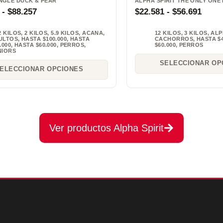
NGLE DUCK & PEAR
ALPHA SPIRIT THE ONLY ONE 
-
$
88.257
$
22.581
-
$
56.691
2 KILOS
,
2 KILOS
,
5.9 KILOS
,
ACANA
,
12 KILOS
,
3 KILOS
,
ALP
ULTOS
,
HASTA $100.000
,
HASTA
CACHORROS
,
HASTA $4
.000
,
HASTA $60.000
,
PERROS
,
$60.000
,
PERROS
NIORS
SELECCIONAR OP
ELECCIONAR OPCIONES
Ver productos Alpha Spirit