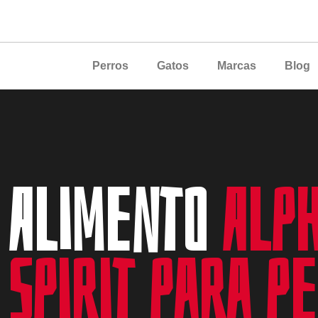
Perros
Gatos
Marcas
Blog
Alimento
Alp
Spirit para p