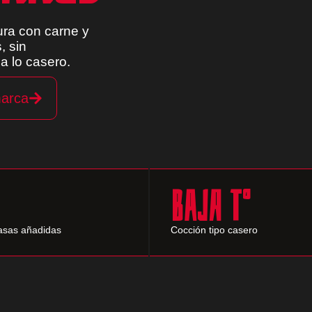
ra con carne y
, sin
a lo casero.
marca
Baja T°
rasas añadidas
Cocción tipo casero