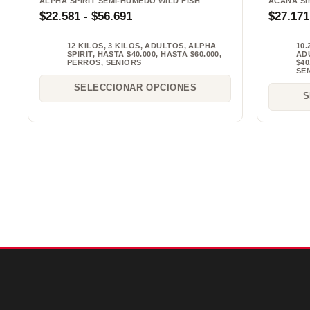
ALPHA SPIRIT SEMI-HUMEDO WILD FISH
ACANA SI
$
22.581
-
$
56.691
$
27.171
12 KILOS
,
3 KILOS
,
ADULTOS
,
ALPHA
10.
SPIRIT
,
HASTA $40.000
,
HASTA $60.000
,
AD
PERROS
,
SENIORS
$40
SE
SELECCIONAR OPCIONES
S