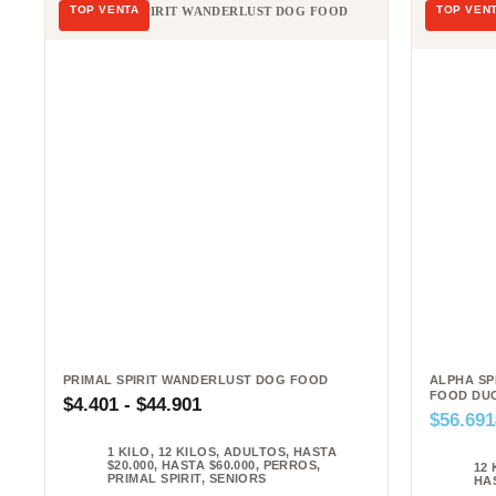
PRIMAL SPIRIT WANDERLUST DOG FOOD
ALPHA SP
FOOD DU
$
4.401
-
$
44.901
$
56.691
1 KILO
,
12 KILOS
,
ADULTOS
,
HASTA
$20.000
,
HASTA $60.000
,
PERROS
,
12 
PRIMAL SPIRIT
,
SENIORS
HAS