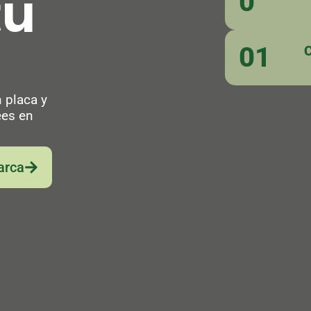
tu
0
01
C
 placa y
ees en
arca