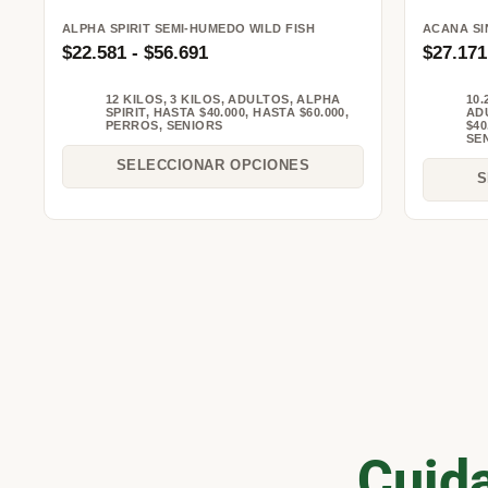
ALPHA SPIRIT SEMI-HUMEDO WILD FISH
ACANA SI
$
22.581
-
$
56.691
$
27.171
12 KILOS
,
3 KILOS
,
ADULTOS
,
ALPHA
10.
SPIRIT
,
HASTA $40.000
,
HASTA $60.000
,
AD
PERROS
,
SENIORS
$40
SE
SELECCIONAR OPCIONES
S
Cuida