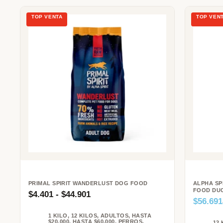
PRIMAL SPIRIT WANDERLUST DOG FOOD
ALPHA SP
FOOD DU
$
4.401
-
$
44.901
$
56.691
1 KILO
,
12 KILOS
,
ADULTOS
,
HASTA
$20.000
,
HASTA $60.000
,
PERROS
,
12 