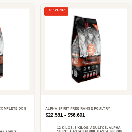
 COMPLETE DOG
ALPHA SPIRIT FREE RANGE POULTRY
$
22.581
-
$
56.691
12 KILOS
,
3 KILOS
,
ADULTOS
,
ALPHA
SPIRIT
,
HASTA $40.000
,
HASTA $60.000
,
HA SPIRIT
,