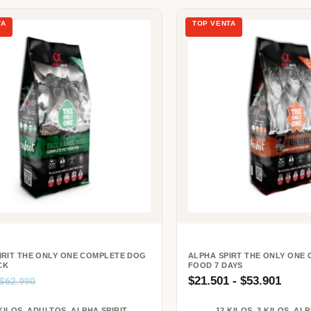
IRIT THE ONLY ONE COMPLETE DOG
ALPHA SPIRT THE ONLY ONE
CK
FOOD 7 DAYS
$
21.501
-
$
53.901
$
62.990
KILOS
,
ADULTOS
,
ALPHA SPIRIT
,
12 KILOS
,
3 KILOS
,
ALP