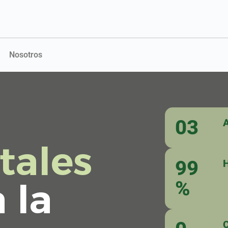
Nosotros
03
A
tales
99
H
 la
%
C