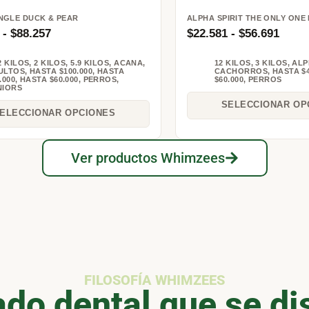
NGLE DUCK & PEAR
ALPHA SPIRIT THE ONLY ONE 
-
$
88.257
$
22.581
-
$
56.691
2 KILOS
,
2 KILOS
,
5.9 KILOS
,
ACANA
,
12 KILOS
,
3 KILOS
,
ALP
ULTOS
,
HASTA $100.000
,
HASTA
CACHORROS
,
HASTA $4
.000
,
HASTA $60.000
,
PERROS
,
$60.000
,
PERROS
NIORS
SELECCIONAR OP
ELECCIONAR OPCIONES
Ver productos Whimzees
FILOSOFÍA WHIMZEES
do dental que se di