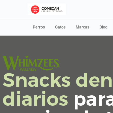
Perros
Gatos
Marcas
Blog
Snacks den
diarios
para